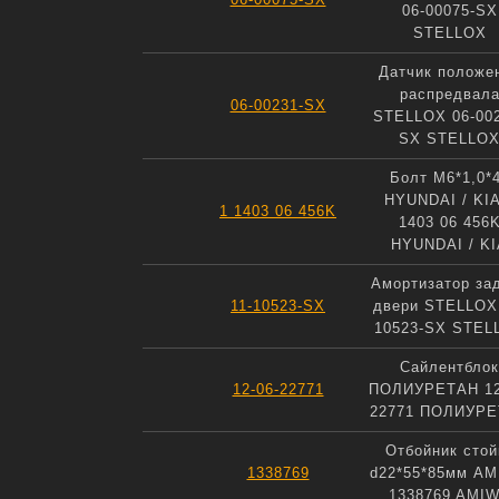
06-00075-SX
STELLOX
Датчик положе
распредвал
06-00231-SX
STELLOX 06-002
SX STELLO
Болт М6*1,0*
HYUNDAI / KIA
1 1403 06 456K
1403 06 456
HYUNDAI / KI
Амортизатор за
11-10523-SX
двери STELLOX 
10523-SX STEL
Сайлентблок
12-06-22771
ПОЛИУРЕТАН 12
22771 ПОЛИУР
Отбойник стой
1338769
d22*55*85мм A
1338769 AMI