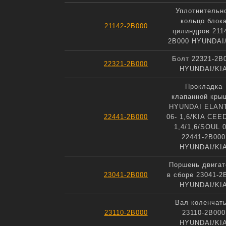
Уплотнительн
кольцо блок
21142-2B000
цилиндров 211
2B000 HYUNDAI
Болт 22321-2B
22321-2B000
HYUNDAI/KI
Прокладка
клапанной кры
HYUNDAI ELAN
22441-2B000
06- 1,6/KIA CEED
1,4/1,6/SOUL 0
22441-2B000
HYUNDAI/KI
Поршень двигат
23041-2B000
в сборе 23041-2
HYUNDAI/KI
Вал коленчат
23110-2B000
23110-2B000
HYUNDAI/KI