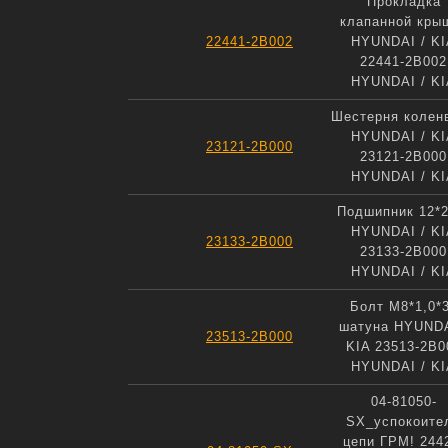
Прокладка
клапанной кры
22441-2B002
HYUNDAI / KI
22441-2B002
HYUNDAI / KI
Шестерня колен
HYUNDAI / KI
23121-2B000
23121-2B000
HYUNDAI / KI
Подшипник 12*2
HYUNDAI / KI
23133-2B000
23133-2B000
HYUNDAI / KI
Болт М8*1,0*
шатуна HYUNDA
23513-2B000
KIA 23513-2B0
HYUNDAI / KI
04-81050-
SX_успокоите
цепи ГРМ! 244