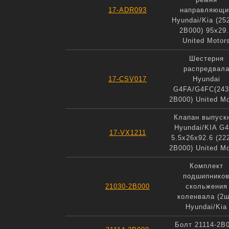
17-ADR093
направляющи
Hyundai/Kia (25
2B000) 95x29
United Motor
Шестерня
распредвал
17-CSV017
Hyundai
G4FA/G4FC(243
2B000) United Mo
Клапан выпуск
Hyundai/KIA G
17-VX1211
5.5x26x92.6 (22
2B000) United Mo
Комплект
подшипнико
21030-2B000
скольжения
коленвала (2ш
Hyundai/Kia
Болт 21114-2B