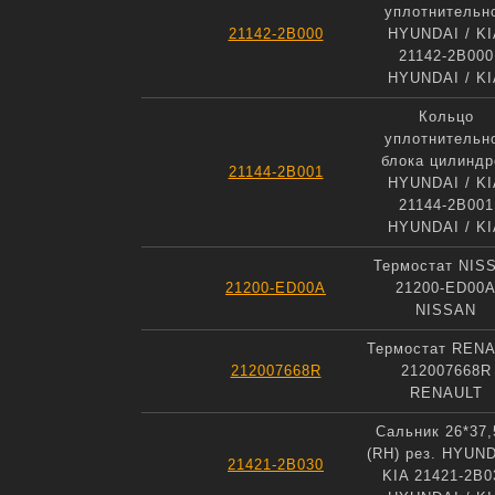
уплотнительн
21142-2B000
HYUNDAI / KI
21142-2B000
HYUNDAI / KI
Кольцо
уплотнительн
блока цилиндр
21144-2B001
HYUNDAI / KI
21144-2B001
HYUNDAI / KI
Термостат NIS
21200-ED00A
21200-ED00
NISSAN
Термостат REN
212007668R
212007668R
RENAULT
Сальник 26*37,
(RH) рез. HYUND
21421-2B030
KIA 21421-2B0