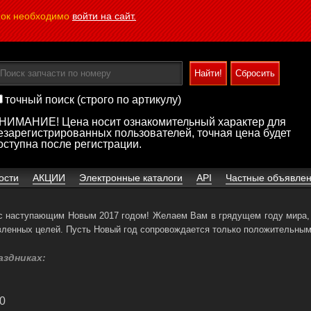
пок необходимо
войти на сайт.
точный поиск (строго по артикулу)
НИМАНИЕ! Цена носит ознакомительный характер для
езарегистрированных пользователей, точная цена будет
оступна после регистрации.
ости
АКЦИИ
Электронные каталоги
API
Частные объявле
 с наступающим Новым 2017 годом! Желаем Вам в грядущем году мира, 
вленных целей. Пусть Новый год сопровождается только положительны
аздниках:
00