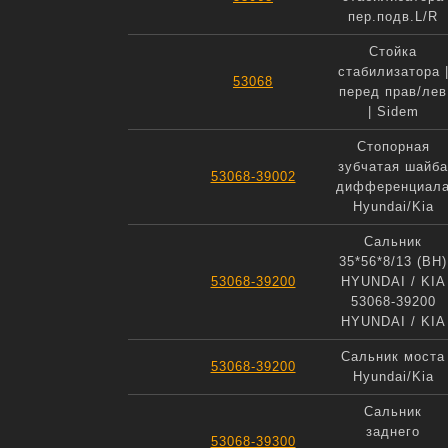
пер.подв.L/R
Стойка
стабилизатора 
53068
перед прав/лев
| Sidem
Стопорная
зубчатая шайба
53068-39002
дифференциал
Hyundai/Kia
Сальник
35*56*8/13 (BH)
53068-39200
HYUNDAI / KIA
53068-39200
HYUNDAI / KIA
Сальник моста
53068-39200
Hyundai/Kia
Сальник
заднего
53068-39300