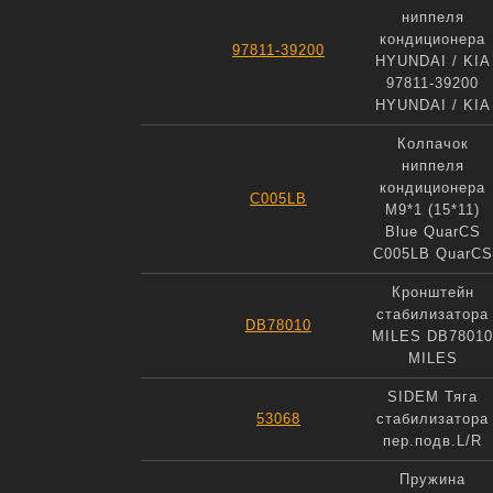
ниппеля
кондиционера
97811-39200
HYUNDAI / KIA
97811-39200
HYUNDAI / KIA
Колпачок
ниппеля
кондиционера
C005LB
M9*1 (15*11)
Blue QuarCS
C005LB QuarCS
Кронштейн
стабилизатора
DB78010
MILES DB78010
MILES
SIDEM Тяга
53068
стабилизатора
пер.подв.L/R
Пружина