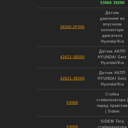
53068 39200
Датчик
давления во
впускном
39200-2F000
коллекторе
двигателя
Hyundai/Kia
Датчик АКПП
42621-39200
HYUNDAI Getz
Hyundai/Kia
Датчик АКПП
42621-39200
HYUNDAI Getz
Hyundai/Kia
Стойка
стабилизатора 
53068
перед прав/лев
| Sidem
SIDEM Тяга
53068
стабилизатора