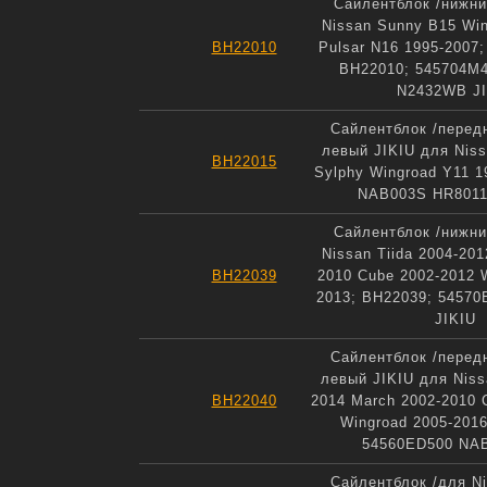
Сайлентблок /нижни
Nissan Sunny B15 Wi
BH22010
Pulsar N16 1995-2007
BH22010; 545704M
N2432WB JI
Сайлентблок /перед
левый JIKIU для Nis
BH22015
Sylphy Wingroad Y11 1
NAB003S HR8011
Сайлентблок /нижни
Nissan Tiida 2004-201
BH22039
2010 Cube 2002-2012 
2013; BH22039; 5457
JIKIU
Сайлентблок /перед
левый JIKIU для Nissa
BH22040
2014 March 2002-2010 
Wingroad 2005-201
54560ED500 NAB
Сайлентблок /для N