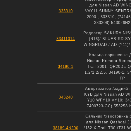
для Nissan AD WIN
333310
VAY11 SUNNY SENTR
2000-; 333310; (7414
333308) 543026N2
Радиатор SAKURA NIS
33411014
(N16)/ BLUEBIRD SY
WINGROAD / AD (Y11)/
Кольца поршневые 
Nissan Primera Seren
34190-1
Trail 2001- QR20DE 
1.2/1.2/2.5; 34190-1; 
TP
Амортизатор /задний 
KYB для Nissan AD 
343240
Y10 WFY10 VY10; 343
7400723-GC) 553258
Сальник /хвостовика 
для Nissan Qashqai J
38189-4N200
/J32 X-Trail T30 /T31 