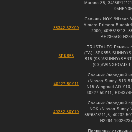
Murano Z5; 34*56*12*21
95HBY3
Сальник NOK /Nissan 
Almera Primera Bluebir
38342-32X00
2000; 40*56*8*13; 3
AE2365G0 N23
TRUSTAUTO Ремень 
(TA); 3PK855 SUNNY/S
3PK855
B15 (98-)/SUNNY/SENT
(00-)/WINGROAD 1.
Сальник /передний 
/Nissan Sunny B13 B
40227-50Y11
N15 Wingroad AD Y10; 
40227-50Y11; BD4374
Сальник /передний п
NOK /Nissan Sunny 
40232-50Y10
55*68*8*11,5; 40232-5
N2264 1902623
Подшипник ступичный