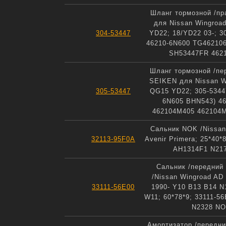
Шланг тормозной /п
для Nissan Wingroa
304-53447
YD22; 18/YD22 03-; 30
46210-6N600 TG46210
SH53447FR 462
Шланг тормозной /пе
SEIKEN для Nissan W
305-53447
QG15 YD22; 305-5344
6N605 BHN543) 4
462104M405 462104
Сальник NOK /Nissan
32113-95F0A
Avenir Primera; 25*40*
AH1314F1 N21
Сальник /передний
/Nissan Wingroad AD 
33111-56E00
1990- Y10 B13 B14 N
W11; 60*78*9; 33111-5
N2328 N
Амортизатор /передн