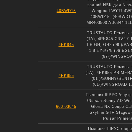
задний NSK для Niss
40BWD15
Wingroad WY11 4WD
40BWD15; (40BWD15
MR403500 AU0844-1LL
TRUSTAUTO Ремень 
(TA); 4PK845 CRV2.0-
4PK845
1.6-GH, GH2 (99-)/PA
1.8-EY6/7/8 (96-)/GE
(97-)/WINGROA
TRUSTAUTO Ремень 
(TA); 4PK855 PRIMERA
4PK855
(01-)/SUNNY/SENTR
(01-)/WINGROAD 1.
Пыльник ШРУС /внутр
/Nissan Sunny AD Win
600-03045
Gloria NX Coupe Cal
Skyline GTR Stagea C
Pulsar Primer
Пыльник ШРУС /пере