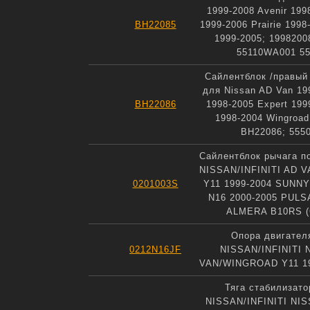
1999-2008 Avenir 199
BH22085
1999-2006 Prairie 1998
1999-2005; 1998200
55110WA001 5
Сайлентблок /правый
для Nissan AD Van 19
BH22086
1998-2005 Expert 1999
1998-2004 Wingroad
BH22086; 555
Сайлентблок рычага п
NISSAN/INFINITI AD 
0201003S
Y11 1999-2004 SUNN
N16 2000-2005 PULS
ALMERA B10RS 
Опора двигател
0212N16JF
NISSAN/INFINITI 
VAN/WINGROAD Y11 19
Тяга стабилизато
NISSAN/INFINITI NI