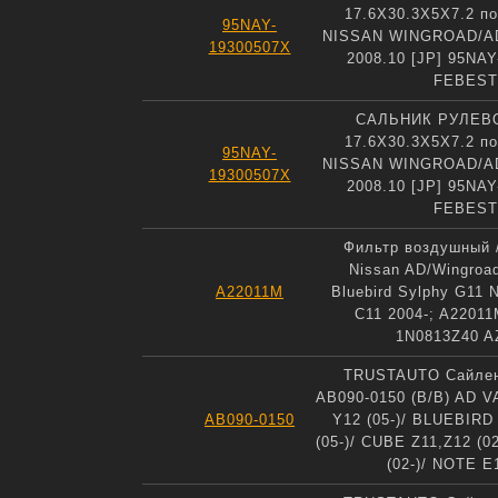
17.6X30.3X5X7.2 п
95NAY-
NISSAN WINGROAD/AD 
19300507X
2008.10 [JP] 95NA
FEBEST
САЛЬНИК РУЛЕВ
17.6X30.3X5X7.2 п
95NAY-
NISSAN WINGROAD/AD 
19300507X
2008.10 [JP] 95NA
FEBEST
Фильтр воздушный 
Nissan AD/Wingroa
A22011M
Bluebird Sylphy G11 N
C11 2004-; A2201
1N0813Z40 A
TRUSTAUTO Сайлент
AB090-0150 (B/B) AD 
AB090-0150
Y12 (05-)/ BLUEBIR
(05-)/ CUBE Z11,Z12 (
(02-)/ NOTE E1