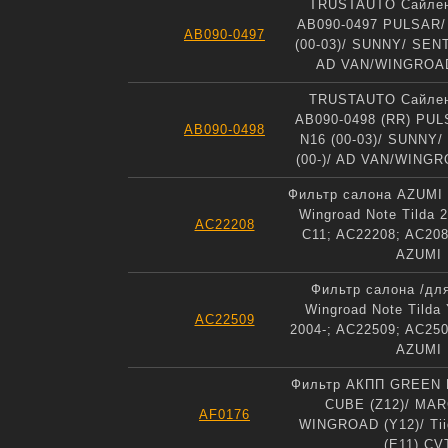
TRUSTAUTO Сайлент
AB090-0497 PULSAR/
AB090-0497
(00-03)/ SUNNY/ SENT
AD VAN/WINGROAD 
TRUSTAUTO Сайлент
AB090-0498 (RR) PU
AB090-0498
N16 (00-03)/ SUNNY
(00-)/ AD VAN/WINGR
Фильтр салона AZUMI 
Wingroad Note Tilda 
AC22208
C11; AC22208; AC20
AZUMI
Фильтр салона /дл
Wingroad Note Tilda
AC22509
2004-; AC22509; AC25
AZUMI
Фильтр АКПП GREEN F
CUBE (Z12)/ MAR
AF0176
WINGROAD (Y12)/ Tii
(E11) CV