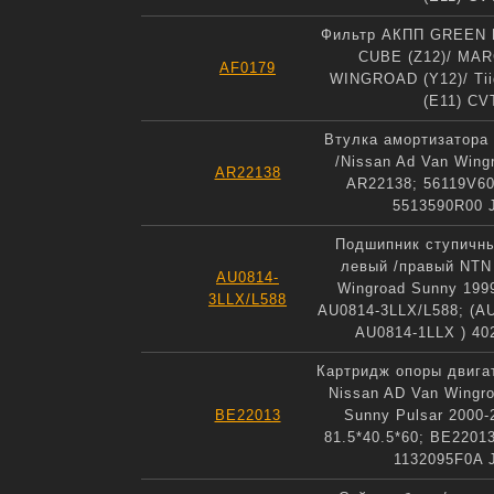
Фильтр АКПП GREEN F
CUBE (Z12)/ MAR
AF0179
WINGROAD (Y12)/ Tii
(E11) CV
Втулка амортизатора 
/Nissan Ad Van Wing
AR22138
AR22138; 56119V6
5513590R00 
Подшипник ступичны
левый /правый NTN
AU0814-
Wingroad Sunny 1999
3LLX/L588
AU0814-3LLX/L588; (A
AU0814-1LLX ) 4
Картридж опоры двига
Nissan AD Van Wingr
BE22013
Sunny Pulsar 2000-
81.5*40.5*60; BE2201
1132095F0A 