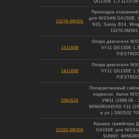
QG13DE 1,3 11J373
Прокладка клапанной
для NISSAN GA15DE, 
13270-0M301
N15, Sunny B14, Win
13270-0M301
Опора двигателя NIS
14J1008
VY11 QG13DE 1,3
FIESTRO
Опора двигателя NIS
14J1008
VY11 QG13DE 1,3
FIESTRO
Полиуретановый сайле
подвески, балки NI
2062532
VW11 (1999.06 - 
WINGROAD/AD Y11 (1999
в уп.) 2062532 
Крышка трамблера 
22162-0M300
GA15DE для NISS
SUNNY, WINGR