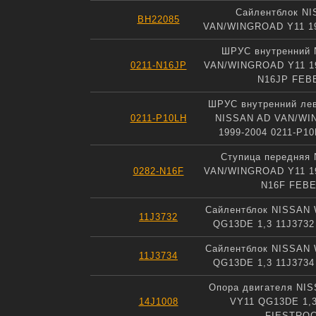
Сайлентблок N
BH22085
VAN/WINGROAD Y11 19
ШРУС внутренний 
0211-N16JP
VAN/WINGROAD Y11 19
N16JP FEB
ШРУС внутренний ле
0211-P10LH
NISSAN AD VAN/WI
1999-2004 0211-P1
Ступица передняя
0282-N16F
VAN/WINGROAD Y11 19
N16F FEB
Сайлентблок NISSAN 
11J3732
QG13DE 1,3 11J373
Сайлентблок NISSAN 
11J3734
QG13DE 1,3 11J373
Опора двигателя NIS
14J1008
VY11 QG13DE 1,3
FIESTRO