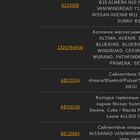
B15 ALMERA N16 
0223008
VAN/WINGROAD Y11
NISSAN AVENIR W11 
SUNNY B1
Колпачок маслосъем
ALTIMA, AVENIR,
BLUEBIRD, BLUEBI
1320784A00
WINGROAD, CEFIR
MURANO, PATHFIND
PRIMERA, S
Сайлентблок 
AB22014
Almera/Bluebird/Pulsar
JIKIU
Колодки тормозные
задние Nissan Sunn
ABS0236
Serena, Cube / Mazda F
Leone ALLIED 
Сайлентблок опоры
BE22004
NISSANAD VAN/WINGR
2004 JIK