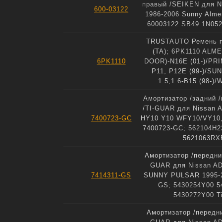
правый /SEIKEN для N
600-03122
1986-2006 Sunny Alme
60003122 SB49 1N05
TRUSTAUTO Ремень 
(TA); 6PK1110 ALMER
6PK1110
DOOR)-N16E (01-)/PRI
P11, P12E (99-)/S
1.5,1.6-B15 (98-
Амортизатор /задний 
/TI-GUAR для Nissan
7400723-GC
HY10 Y10 WFY10/VY10, 
7400723-GC; 562104H2
5621063RX
Амортизатор /передни
GUAR для Nissan 
7414311-GS
SUNNY PULSAR 1995-2
GS; 5430254Y00 5
5430272Y00 T
Амортизатор /передни