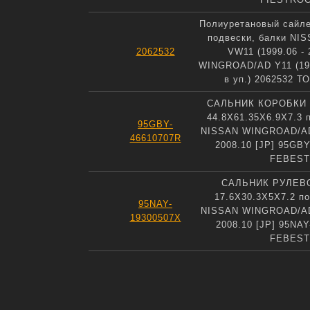
Полиуретановый сайле
подвески, балки NI
2062532
VW11 (1999.06 - 
WINGROAD/AD Y11 (1999
в уп.) 2062532 
САЛЬНИК КОРОБКИ
44.8X61.35X6.9X7.3 
95GBY-
NISSAN WINGROAD/AD 
46610707R
2008.10 [JP] 95GB
FEBEST
САЛЬНИК РУЛЕВ
17.6X30.3X5X7.2 п
95NAY-
NISSAN WINGROAD/AD 
19300507X
2008.10 [JP] 95NA
FEBEST