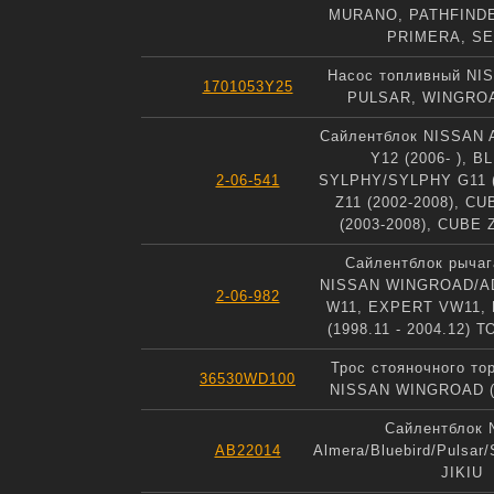
MURANO, PATHFIND
PRIMERA, S
Насос топливный NI
1701053Y25
PULSAR, WINGRO
Сайлентблок NISSAN
Y12 (2006- ), 
2-06-541
SYLPHY/SYLPHY G11 (
Z11 (2002-2008), CU
(2003-2008), CUBE Z
Сайлентблок рычаг
NISSAN WINGROAD/AD
2-06-982
W11, EXPERT VW11,
(1998.11 - 2004.12)
Трос стояночного то
36530WD100
NISSAN WINGROAD (
Сайлентблок 
AB22014
Almera/Bluebird/Pulsar
JIKIU