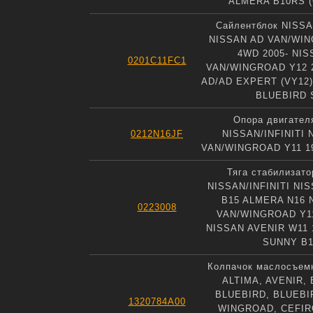
ALMERA B10RS 
Сайлентблок NISS
NISSAN AD VAN/WI
4WD 2005- NIS
0201C11FC1
VAN/WINGROAD Y12 
AD/AD EXPERT (VY12)
BLUEBIRD 
Опора двигател
0212N16JF
NISSAN/INFINITI 
VAN/WINGROAD Y11 19
Тяга стабилизато
NISSAN/INFINITI NI
B15 ALMERA N16 
0223008
VAN/WINGROAD Y11
NISSAN AVENIR W11 
SUNNY B1
Колпачок маслосъем
ALTIMA, AVENIR,
BLUEBIRD, BLUEBI
1320784A00
WINGROAD, CEFIR