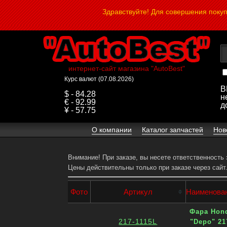
Здравствуйте! Для совершения поку
интернет-сайт магазина "AutoBest"
Курс валют (07.08.2026)
В
$ - 84.28
н
€ - 92.99
д
¥ - 57.75
О компании
Каталог запчастей
Нов
Внимание! При заказе, вы несете ответственность
Цены действительны только при заказе через сайт
Фото
Артикул
Наименова
Фара Hon
217-1115L
"Depo" 21