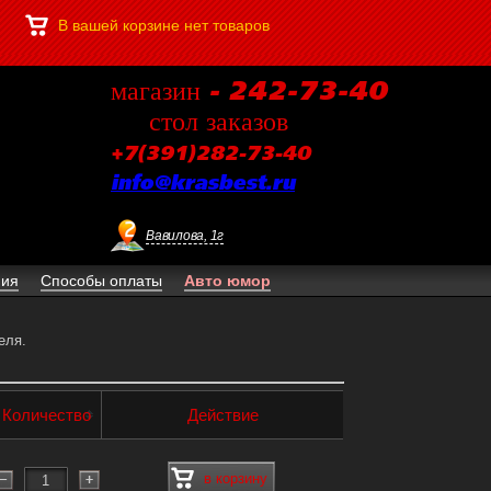
В вашей корзине нет товаров
магазин - 242-73-40
стол заказов
+7(391)282-73-40
info@krasbest.ru
Вавилова, 1г
ния
Способы оплаты
Авто юмор
еля.
Количество
Действие
в корзину