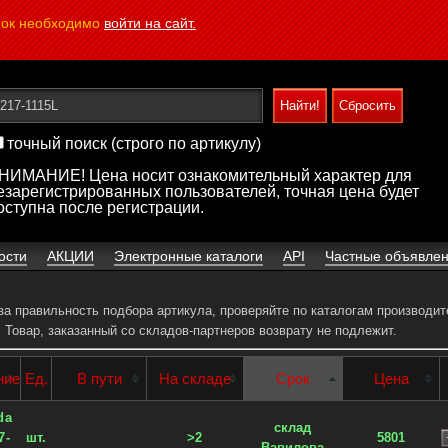
пок необходимо
войти на сайт.
точный поиск (строго по артикулу)
НИМАНИЕ! Цена носит ознакомительный характер для
езарегистрированных пользователей, точная цена будет
оступна после регистрации.
ости
АКЦИИ
Электронные каталоги
API
Частные объявле
 за правильность подбора артикула, проверяйте по каталогам производит
.
Товар, заказанный со складов-партнеров возврату не подлежит.
ние
Ед.
В пути
На складе
Срок
Цена
da
склад
7-
шт.
>2
5801
Вавилова