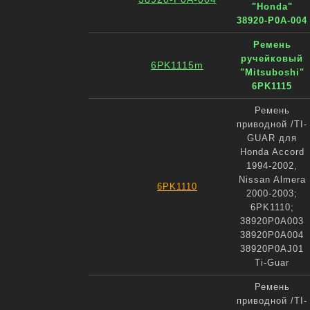
"Honda"
38920-P0A-004
Ремень
ручейковый
6PK1115m
"Mitsuboshi"
6PK1115
Ремень
приводной /TI-
GUAR для
Honda Accord
1994-2002,
Nissan Almera
6PK1110
2000-2003;
6PK1110;
38920P0A003
38920P0A004
38920P0AJ01
Ti-Guar
Ремень
приводной /TI-