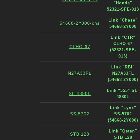
"Honda"
52321-SFE-013
Link "Chase"
54668-2Y000-chs
54668-2Y000
Link "CTR"
CLHO-67
CLHO-67
(52321-SFE-
013)
Link "RBI"
N27A33FL
N27A33FL
(54668-2Y000)
Link "555" SL-
SL-4880L
4880L
Link "Lynx"
SS-5702
SS-5702
(54668-2Y000)
Link "Qsten"
STB 128
STB 128