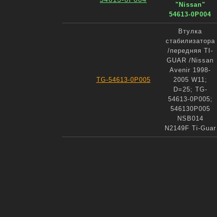
"Nissan"
54613-0P004
Втулка
стабилизатора
/передняя TI-
GUAR /Nissan
Avenir 1998-
TG-54613-0P005
2005 W11;
D=25; TG-
54613-0P005;
546130P005
NSB014
N2149F Ti-Guar