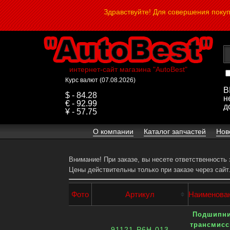
Здравствуйте! Для совершения поку
интернет-сайт магазина "AutoBest"
Курс валют (07.08.2026)
В
$ - 84.28
н
€ - 92.99
д
¥ - 57.75
О компании
Каталог запчастей
Нов
Внимание! При заказе, вы несете ответственность
Цены действительны только при заказе через сайт
Фото
Артикул
Наименова
Подшипн
трансмисс
91121-P6H-013