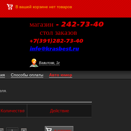
В вашей корзине нет товаров
магазин - 242-73-40
стол заказов
+7(391)282-73-40
info@krasbest.ru
Вавилова, 1г
ния
Способы оплаты
Авто юмор
еля.
Количество
Действие
в корзину