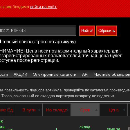
пок необходимо
войти на сайт.
точный поиск (строго по артикулу)
НИМАНИЕ! Цена носит ознакомительный характер для
езарегистрированных пользователей, точная цена будет
оступна после регистрации.
ости
АКЦИИ
Электронные каталоги
API
Частные объявле
 за правильность подбора артикула, проверяйте по каталогам производит
.
Товар, заказанный со складов-партнеров возврату не подлежит.
ние
Ед.
В пути
На складе
Срок
Цена
ик
ии
склад
шт.
1
3846.36