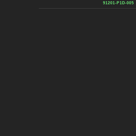
91201-P1D-005