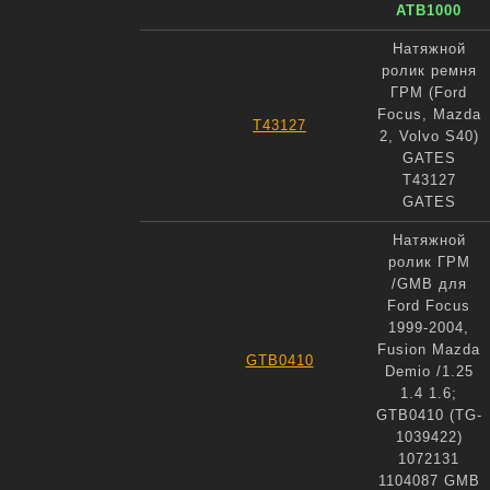
ATB1000
Натяжной
ролик ремня
ГРМ (Ford
Focus, Mazda
T43127
2, Volvo S40)
GATES
T43127
GATES
Натяжной
ролик ГРМ
/GMB для
Ford Focus
1999-2004,
Fusion Mazda
GTB0410
Demio /1.25
1.4 1.6;
GTB0410 (TG-
1039422)
1072131
1104087 GMB