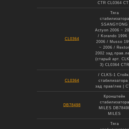
CTR CL0364 C
Тяга
стабилизатор
SSANGYONG
Actyon 2006 ~ 2
/ Korando 1996
CL0364
2006 / Musso 19
~ 2006 / Rexto
2002 зад.прав.л
(старый арт. CL
3) CL0364 CT
/ CLKS-1 Стойк
CL0364
стабилизатора 
зад прав/лев | 
Кронштейн
стабилизатор
DB78498
MILES DB7849
MILES
Тяга