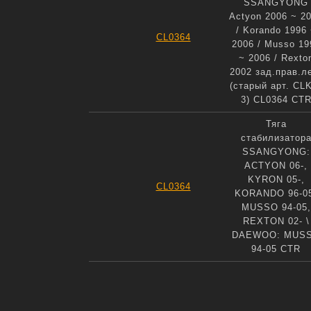
SSANGYONG
Actyon 2006 ~ 2
/ Korando 1996
CL0364
2006 / Musso 19
~ 2006 / Rexto
2002 зад.прав.л
(старый арт. CL
3) CL0364 CT
Тяга
стабилизатор
SSANGYONG:
ACTYON 06-,
KYRON 05-,
CL0364
KORANDO 96-0
MUSSO 94-05,
REXTON 02- \
DAEWOO: MUS
94-05 CTR