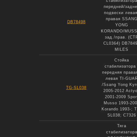
стабилизатор
передней/задн
подвески левая
правая SSAN
DB78498
YONG
KORANDO/MUSS
зад./прав. (CT
CL0364) DB784
MILES
Стойка
стабилизатора 
передняя правая
левая TI-GUA
/Ssang Yong Kyr
TG-SL038
2005-2012 Acty
2001-2009 Spor
Musso 1993-20
Korando 1993-; 
SL038; C7326
Тяга
стабилизатор