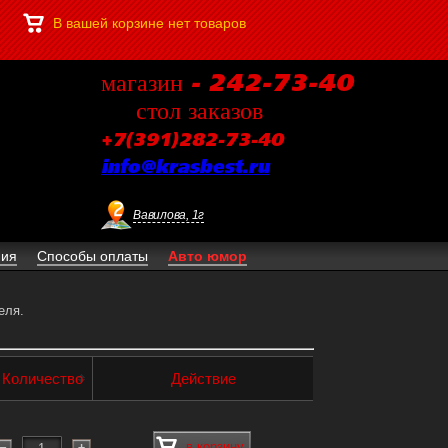
В вашей корзине нет товаров
магазин - 242-73-40
стол заказов
+7(391)282-73-40
info@krasbest.ru
Вавилова, 1г
ния
Способы оплаты
Авто юмор
еля.
Количество
Действие
в корзину