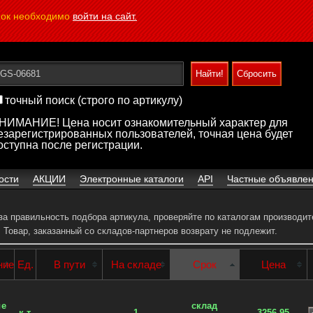
пок необходимо
войти на сайт.
точный поиск (строго по артикулу)
НИМАНИЕ! Цена носит ознакомительный характер для
езарегистрированных пользователей, точная цена будет
оступна после регистрации.
ости
АКЦИИ
Электронные каталоги
API
Частные объявле
 за правильность подбора артикула, проверяйте по каталогам производит
.
Товар, заказанный со складов-партнеров возврату не подлежит.
ние
Ед.
В пути
На складе
Срок
Цена
и
ые
склад
к-т
1
3256.95