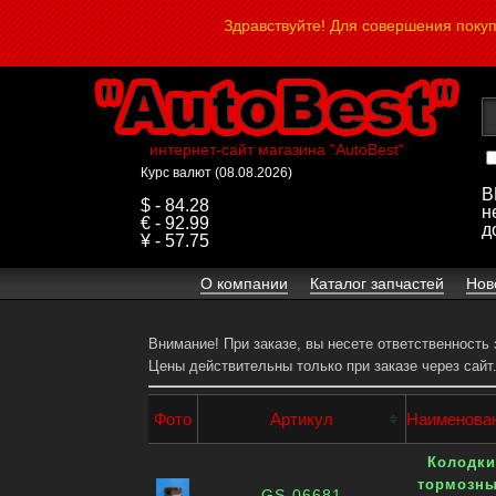
Здравствуйте! Для совершения поку
интернет-сайт магазина "AutoBest"
Курс валют (08.08.2026)
В
$ - 84.28
н
€ - 92.99
д
¥ - 57.75
О компании
Каталог запчастей
Нов
Внимание! При заказе, вы несете ответственность
Цены действительны только при заказе через сайт
Фото
Артикул
Наименова
Колодк
тормозн
GS-06681