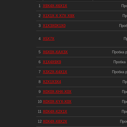
1
X9X4X-X6X1X
Про
2
X1X1X X X7X X9X
Пр
3
X1X3X0X1X0
Проб
4
X5X7X
П
5
X6X0X-XAX3X
Пробка р
6
X1X4X9X9
Пробка 
7
X3X2X-X4X1X
Пробка р
8
X2X1X3X4
Пр
9
X0X0X-XHX-X0X
Пр
10
X0X0X-XYX-X0X
Пр
11
X0X4X-X2X1X
Пр
12
X0X4X-X8X2X
Про