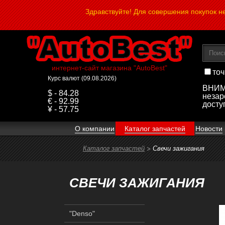
Здравствуйте! Для совершения покупок 
интернет-сайт магазина "AutoBest"
точ
Курс валют (09.08.2026)
ВНИМА
$ - 84.28
незар
€ - 92.99
досту
¥ - 57.75
О компании
Каталог запчастей
Новости
Каталог запчастей
Свечи зажигания
СВЕЧИ ЗАЖИГАНИЯ
"Denso"