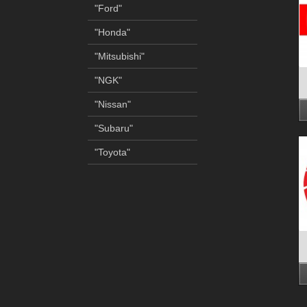
"Ford"
"Honda"
"Mitsubishi"
"NGK"
"Nissan"
"Subaru"
"Toyota"