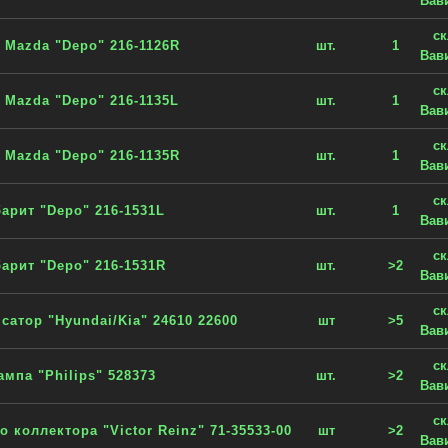
Вав
с
 Mazda "Depo" 216-1126R
шт.
1
Вав
с
 Mazda "Depo" 216-1135L
шт.
1
Вав
с
 Mazda "Depo" 216-1135R
шт.
1
Вав
с
барит "Depo" 216-1531L
шт.
1
Вав
с
барит "Depo" 216-1531R
шт.
>2
Вав
с
атор "Hyundai/Kia" 24610 22600
шт
>5
Вав
с
ампа "Philips" 528373
шт.
>2
Вав
с
 коллектора "Victor Reinz" 71-35533-00
шт
>2
Вав