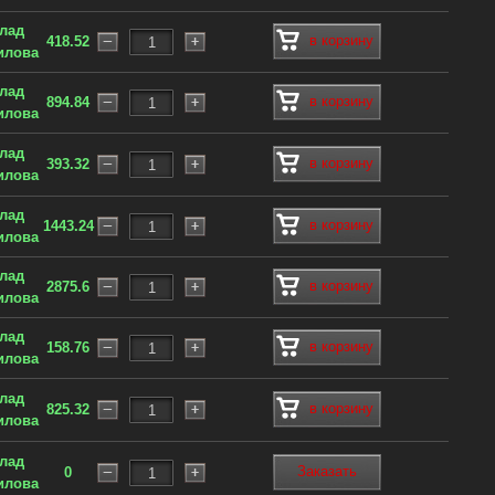
клад
в корзину
418.52
илова
клад
в корзину
894.84
илова
клад
в корзину
393.32
илова
клад
в корзину
1443.24
илова
клад
в корзину
2875.6
илова
клад
в корзину
158.76
илова
клад
в корзину
825.32
илова
клад
Заказать
0
илова