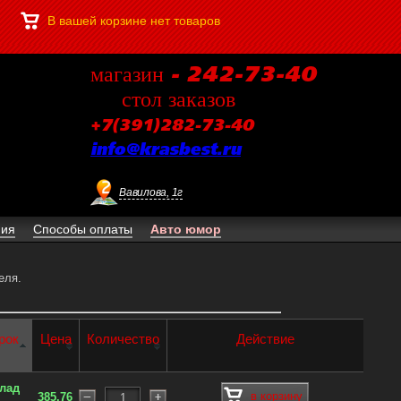
В вашей корзине нет товаров
магазин - 242-73-40
стол заказов
+7(391)282-73-40
info@krasbest.ru
Вавилова, 1г
ния
Способы оплаты
Авто юмор
еля.
рок
Цена
Количество
Действие
клад
в корзину
385.76