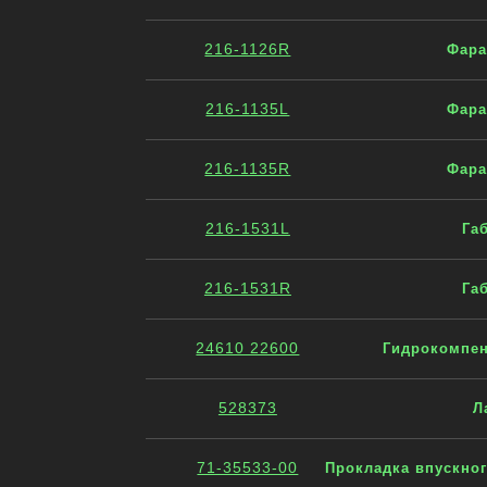
216-1126R
Фара
216-1135L
Фара
216-1135R
Фара
216-1531L
Га
216-1531R
Га
24610 22600
Гидрокомпенс
528373
Л
71-35533-00
Прокладка впускного