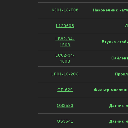
KJ01-18-T08
Наконечник кату
L12060B
Л
LB82-34-
Втулка стаб
156B
LC62-34-
Сайлент
460B
LF01-10-2C8
Прокл
OP 629
Фильтр масляный
OS3523
Датчик м
OS3541
Датчик м