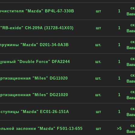
с
очистителя "Mazda" BP4L-67-330B
шт
1
Вав
с
"RB-exide" CH-209A (31728-41X03)
шт
1
Вав
с
пружины "Mazda" D201-34-0A3B
шт.
1
Вав
с
душный "Double Force" DFA2244
шт.
1
Вав
с
ртизационная "Miles" DG11020
шт.
1
Вав
с
ртизационная "Miles" DG21020
шт.
1
Вав
с
ступицы "Mazda" EC01-26-151A
шт
1
Вав
с
льной заслонки "Mazda" FS01-13-655
шт
>5
Вав