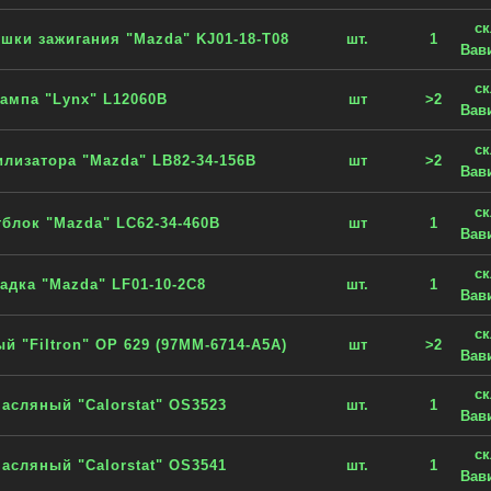
с
шки зажигания "Mazda" KJ01-18-T08
шт.
1
Вав
с
ампа "Lynx" L12060B
шт
>2
Вав
с
илизатора "Mazda" LB82-34-156B
шт
>2
Вав
с
блок "Mazda" LC62-34-460B
шт
1
Вав
с
адка "Mazda" LF01-10-2C8
шт.
1
Вав
с
 "Filtron" OP 629 (97MM-6714-A5A)
шт
>2
Вав
с
асляный "Calorstat" OS3523
шт.
1
Вав
с
асляный "Calorstat" OS3541
шт.
1
Вав