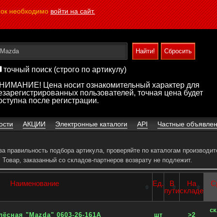
пок необходимо
войти на сайт.
точный поиск (строго по артикулу)
НИМАНИЕ! Цена носит ознакомительный характер для
езарегистрированных пользователей, точная цена будет
оступна после регистрации.
ости
АКЦИИ
Электронные каталоги
API
Частные объявле
 за правильность подбора артикула, проверяйте по каталогам производит
.
Товар, заказанный со складов-партнеров возврату не подлежит.
Наименование
Ед.
В
На
С
пути
складе
с
лёсная "Mazda" 0603-26-161A
шт
>2