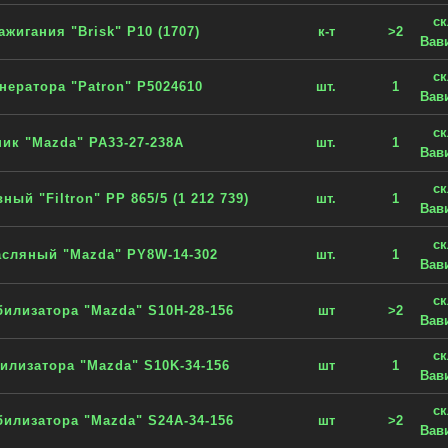
с
ажигания "Brisk" P10 (1707)
к-т
>2
Вав
с
нератора "Patron" P5024610
шт.
1
Вав
с
ик "Mazda" PA33-27-238A
шт.
1
Вав
с
ый "Filtron" PP 865/5 (1 212 739)
шт.
1
Вав
с
асляный "Mazda" PY8W-14-302
шт.
1
Вав
с
билизатора "Mazda" S10H-28-156
шт
>2
Вав
с
билизатора "Mazda" S10K-34-156
шт
1
Вав
с
билизатора "Mazda" S24A-34-156
шт
>2
Вав