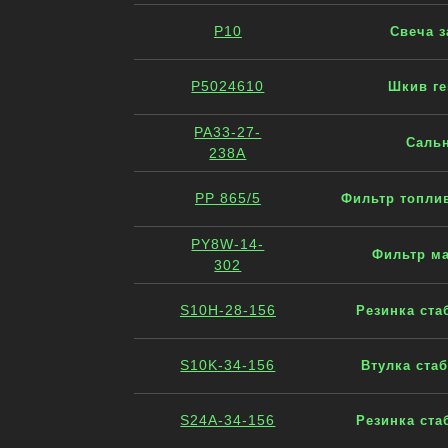
P10
Свеча з
P5024610
Шкив ге
PA33-27-
Сальн
238A
PP 865/5
Фильтр топливн
PY8W-14-
Фильтр м
302
S10H-28-156
Резинка ста
S10K-34-156
Втулка ста
S24A-34-156
Резинка ста