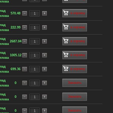
илова
клад
в корзину
570.48
илова
клад
в корзину
222.99
илова
клад
в корзину
2687.04
илова
клад
в корзину
1005.12
илова
клад
в корзину
699.36
илова
клад
Заказать
0
илова
клад
Заказать
0
илова
клад
Заказать
0