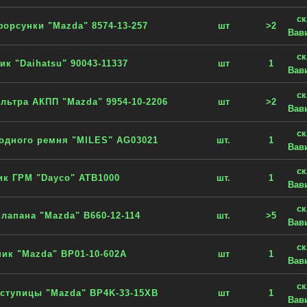
с
орсунки "Mazda" 8574-13-257
шт
>2
Вав
с
ик "Daihatsu" 90043-11337
шт
1
Вав
с
льтра АКПП "Mazda" 9954-10-2206
шт
>2
Вав
с
одного ремня "MILES" AG03021
шт.
1
Вав
с
ик ГРМ "Dayco" ATB1000
шт.
1
Вав
с
клапана "Mazda" B660-12-114
шт.
>5
Вав
с
ик "Mazda" BP01-10-602A
шт
1
Вав
с
ступицы "Mazda" BP4K-33-15XB
шт
1
Вав