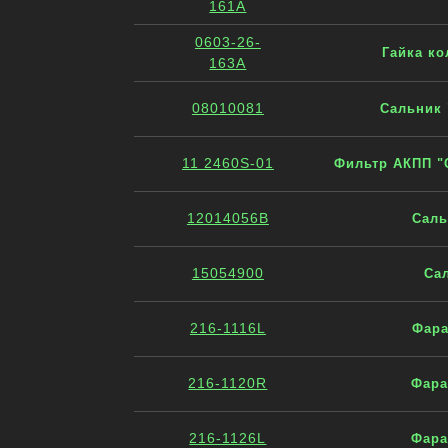
161A
0603-26-
Гайка ко
163A
08010081
Сальник 
11 2460S-01
Фильтр АКПП "C
12014056B
Саль
15054900
Са
216-1116L
Фара
216-1120R
Фара
216-1126L
Фара