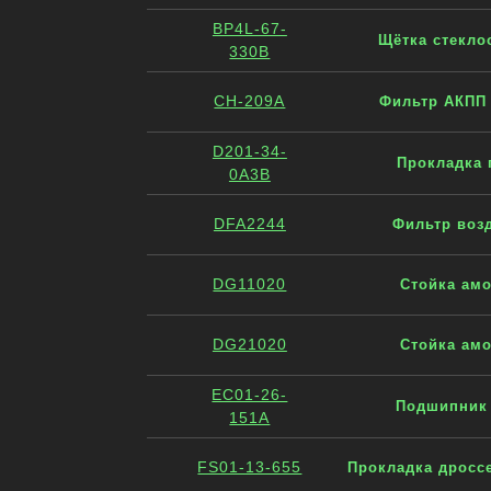
BP4L-67-
Щётка стекло
330B
CH-209A
Фильтр АКПП 
D201-34-
Прокладка 
0A3B
DFA2244
Фильтр воз
DG11020
Стойка амо
DG21020
Стойка амо
EC01-26-
Подшипник 
151A
FS01-13-655
Прокладка дроссе