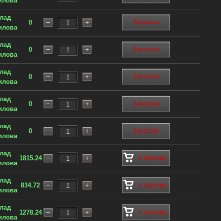
илова
клад
Заказать
0
илова
клад
Заказать
0
илова
клад
Заказать
0
илова
клад
Заказать
0
илова
клад
Заказать
0
илова
клад
в корзину
1815.24
илова
клад
в корзину
834.72
илова
клад
в корзину
1278.24
илова