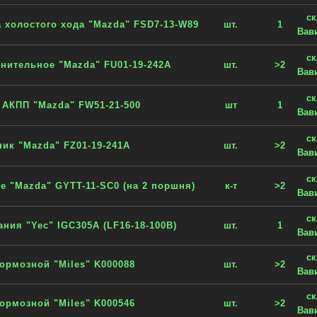
с
 холостого хода "Mazda" FSD7-13-W89
шт.
1
Вав
с
нительное "Mazda" FU01-19-242A
шт.
>2
Вав
с
 АКПП "Mazda" FW51-21-500
шт
1
Вав
с
ик "Mazda" FZ01-19-241A
шт.
>2
Вав
с
 "Mazda" GYTT-11-SC0 (на 2 поршня)
к-т
>2
Вав
с
ания "Yec" IGC305A (LF16-18-100B)
шт.
1
Вав
с
ормозной "Miles" K000088
шт.
>2
Вав
с
ормозной "Miles" K000546
шт.
>2
Вав