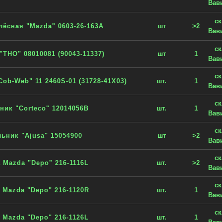
Вав
с
лёсная "Mazda" 0603-26-163A
шт
>2
Вав
с
"THO" 08010081 (90043-11337)
шт
1
Вав
с
ob-Web" 11 2460S-01 (31728-41X03)
шт.
1
Вав
с
ник "Corteco" 12014056B
шт.
1
Вав
с
льник "Ajusa" 15054900
шт
>2
Вав
с
 Mazda "Depo" 216-1116L
шт.
>2
Вав
с
 Mazda "Depo" 216-1120R
шт.
1
Вав
с
 Mazda "Depo" 216-1126L
шт.
1