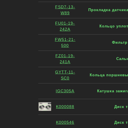
FSD7-13-
Прокладка датчика
W89
FU01-19-
Кольцо уплот
242A
FW51-21-
Фильтр
500
FZ01-19-
Сальн
241A
GYTT-11-
Кольца поршневые
SC0
IGC305A
Катушка зажиг
K000088
Диск т
K000546
Диск т