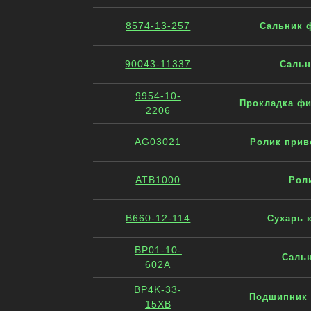
8574-13-257
Сальник ф
90043-11337
Сальн
9954-10-
Прокладка фи
2206
AG03021
Ролик прив
ATB1000
Рол
B660-12-114
Сухарь 
BP01-10-
Сальн
602A
BP4K-33-
Подшипник 
15XB